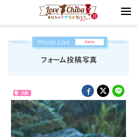
toggle
naviga
北総