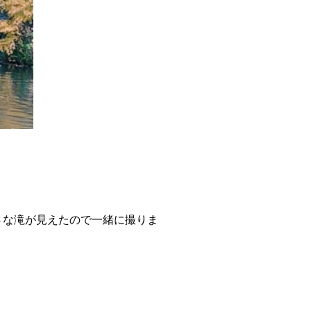
さな滝が見えたので一緒に撮りま