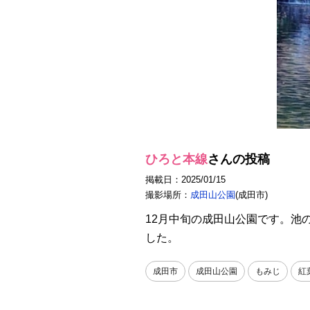
ひろと本線
さんの投稿
掲載日：2025/01/15
撮影場所：
成田山公園
(成田市)
12月中旬の成田山公園です。池
した。
成田市
成田山公園
もみじ
紅