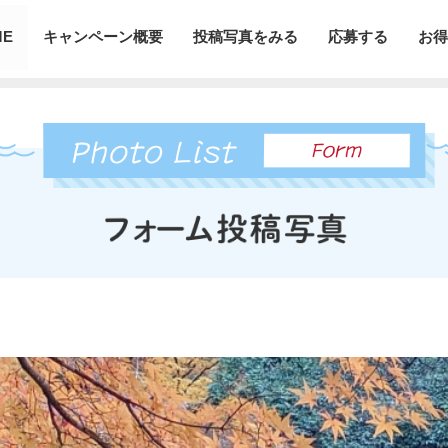
ME
キャンペーン概要
投稿写真をみる
応募する
お得