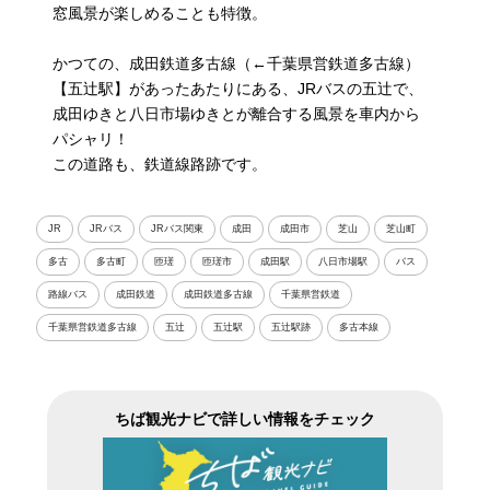
窓風景が楽しめることも特徴。
かつての、成田鉄道多古線（←千葉県営鉄道多古線）
【五辻駅】があったあたりにある、JRバスの五辻で、
成田ゆきと八日市場ゆきとが離合する風景を車内から
パシャリ！
この道路も、鉄道線路跡です。
JR
JRバス
JRバス関東
成田
成田市
芝山
芝山町
多古
多古町
匝瑳
匝瑳市
成田駅
八日市場駅
バス
路線バス
成田鉄道
成田鉄道多古線
千葉県営鉄道
千葉県営鉄道多古線
五辻
五辻駅
五辻駅跡
多古本線
ちば観光ナビで詳しい情報をチェック