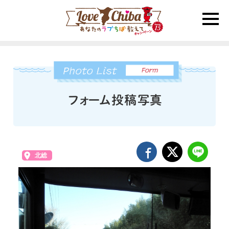
toggle
naviga
北総