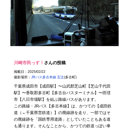
川崎市民っす！
さんの投稿
掲載日：2025/02/22
撮影場所：
JRバス多古本線 五辻
(多古町)
千葉県成田市【成田駅】〜山武郡芝山町【芝山千代田
駅】〜香取郡多古町【多古台バスターミナル】〜匝瑳
市【八日市場駅】を結ぶ路線バスがあります。
この路線・JRバス【多古本線】は、かつての【成田鉄
道（←千葉県営鉄道）】の廃線跡を走り、一部ではそ
の廃線跡を「国鉄専用道路」としていたこともある道
も通ります。そんなことから、かつての鉄道っぽい車