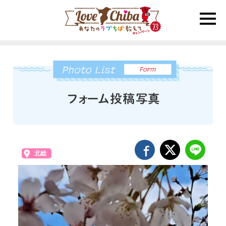
toggle
naviga
北総