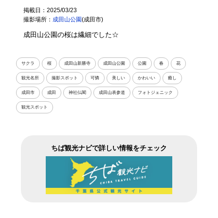
掲載日：2025/03/23
撮影場所：
成田山公園
(成田市)
成田山公園の桜は繊細でした☆
サクラ
桜
成田山新勝寺
成田山公園
公園
春
花
観光名所
撮影スポット
可憐
美しい
かわいい
癒し
成田市
成田
神社仏閣
成田山表参道
フォトジェニック
観光スポット
ちば観光ナビで詳しい情報をチェック