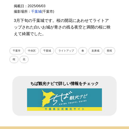
掲載日：2025/06/03
撮影場所：
千葉城
(千葉市)
3月下旬の千葉城です。桜の開花にあわせてライトア
ップされた白いお城が青さの残る夜空と満開の桜に映
えて綺麗でした。
千葉市
中央区
千葉城
ライトアップ
春
亥鼻城
夜桜
桜
花
ちば観光ナビで詳しい情報をチェック