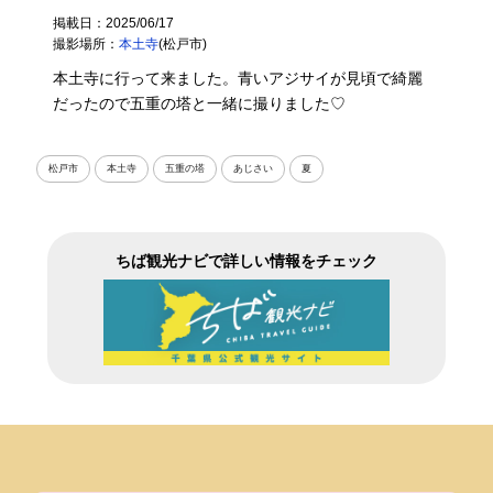
掲載日：2025/06/17
撮影場所：
本土寺
(松戸市)
本土寺に行って来ました。青いアジサイが見頃で綺麗
だったので五重の塔と一緒に撮りました♡
松戸市
本土寺
五重の塔
あじさい
夏
ちば観光ナビで詳しい情報をチェック