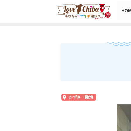
HO
かずさ・臨海