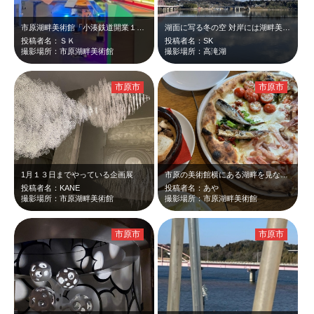
市原湖畔美術館「小湊鉄道開業１００周年記念展 古往今来・発車オーライ！」の様子…
湖面に写る冬の空 対岸には湖畔美術館
投稿者名：ＳＫ
投稿者名：SK
撮影場所：市原湖畔美術館
撮影場所：高滝湖
市原市
市原市
1月１３日までやっている企画展
市原の美術館横にある湖畔を見ながら頂くピザ！天気の良い日は眺めが最高！ 前菜…
投稿者名：KANE
投稿者名：あや
撮影場所：市原湖畔美術館
撮影場所：市原湖畔美術館
市原市
市原市