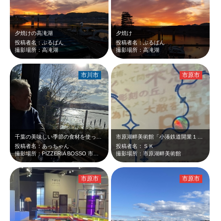
夕焼けの高滝湖
夕焼け
投稿者名：ぶるばん
投稿者名：ぶるばん
撮影場所：高滝湖
撮影場所：高滝湖
市川市
市原市
千葉の美味しい季節の食材を使ったビッツアは、毎回驚かされる組み合わせと美味しさ…
市原湖畔美術館「小湊鉄道開業１００周年記念展 古往今来・発車オーライ！」の様子…
投稿者名：あっちゃん
投稿者名：ＳＫ
撮影場所：PIZZERIA BOSSO 市原店
撮影場所：市原湖畔美術館
市原市
市原市