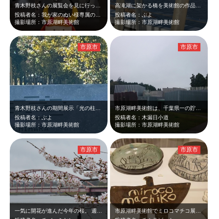
青木野枝さんの展覧会を見に行った帰り。夜のHeigh-Hoはライトアップされて…
高滝湖に架かる橋を美術館の作品の間から撮ってみました。
投稿者名：我が家のぬい様専属のツアコン
投稿者名：ぶよ
撮影場所：市原湖畔美術館
撮影場所：市原湖畔美術館
市原市
市原市
青木野枝さんの期間展示「光の柱」 素材は鉄なのに、細かな動きを感じる不思議な…
市原湖畔美術館は、千葉県一の貯水面積を誇る高滝湖を望む、自然豊かな美術館です。…
投稿者名：ぶよ
投稿者名：木漏日小道
撮影場所：市原湖畔美術館
撮影場所：市原湖畔美術館
市原市
市原市
一気に開花が進んだ今年の桜。 週末はあいにくの雨で、湖畔のマルシェも縮小開催…
市原湖畔美術館でミロコマチコ展を、見てきました。絵本は知っていましたが、ライブ…