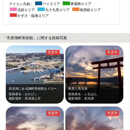
アイコン凡例：
ベイエリア
東葛飾エリア
北総エリア
九十九里エリア
南房総エリア
かずさ・臨海エリア
「市原湖畔美術館」に関する投稿写真
市原市
市原市
高滝湖にある湖畔美術館をドローンで撮影しました。現在は臨時休業中でしたが、湖上…
鳥居と高滝湖
投稿者名：おかぴぃ
投稿者名：ぶるばん
撮影場所：高滝湖上空
撮影場所：高滝湖
市原市
市原市