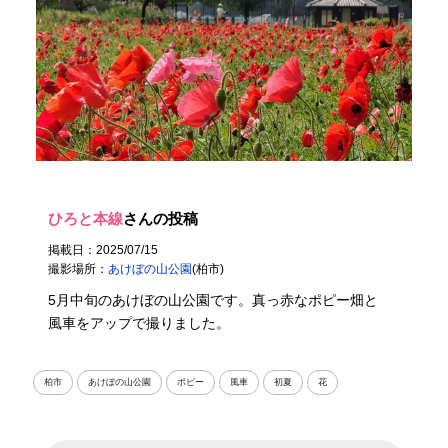
ひろと本線
さんの投稿
掲載日：2025/07/15
撮影場所：
あけぼの山公園
(柏市)
5月中旬のあけぼの山公園です。真っ赤なポピー畑と
風車をアップで撮りました。
柏市
あけぼの山公園
ポピー
風車
初夏
花