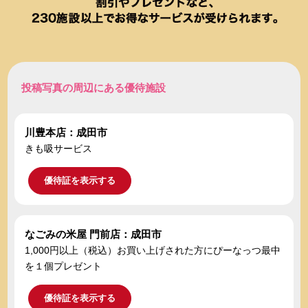
投稿写真の周辺にある優待施設
川豊本店：成田市
きも吸サービス
優待証を表示する
なごみの米屋 門前店：成田市
1,000円以上（税込）お買い上げされた方にぴーなっつ最中
を１個プレゼント
優待証を表示する