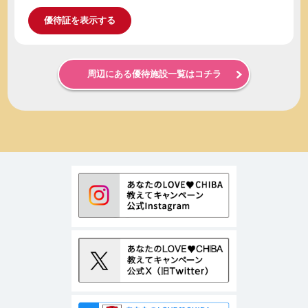
優待証を表示する
周辺にある優待施設一覧はコチラ