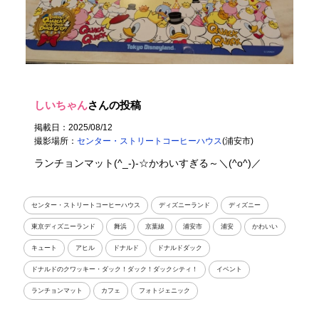
しいちゃん
さんの投稿
掲載日：2025/08/12
撮影場所：
センター・ストリートコーヒーハウス
(浦安市)
ランチョンマット(^_-)-☆かわいすぎる～＼(^o^)／
センター・ストリートコーヒーハウス
ディズニーランド
ディズニー
東京ディズニーランド
舞浜
京葉線
浦安市
浦安
かわいい
キュート
アヒル
ドナルド
ドナルドダック
ドナルドのクワッキー・ダック！ダック！ダックシティ！
イベント
ランチョンマット
カフェ
フォトジェニック