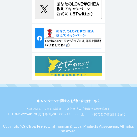
キャンペーンに関するお問い合せはこちら
ちばプロモーション協議会（公益社団法人千葉県観光物産協会）
TEL 043-225-9170 受付時間／9：00～17：00（土・日・祝などの休業日は除く）
Copyright (C) Chiba Prefectural Tourism & Local Products Association. All rights
reserved.