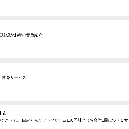
三味線かお琴の音色紹介
１枚をサービス
山市
れた方に、白みりんソフトクリーム100円引き（お会計1回につき１サ