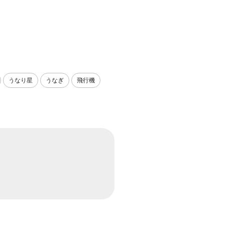
うなり星
うなぎ
飛行機