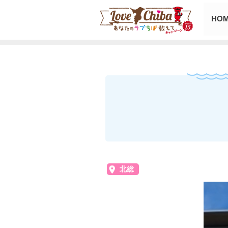
HO
北総