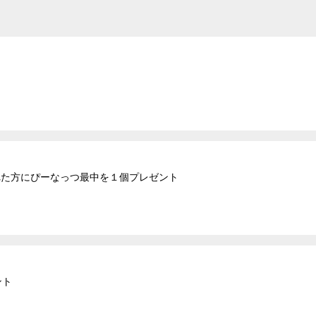
された方にぴーなっつ最中を１個プレゼント
ント