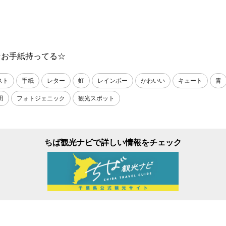
☆お手紙持ってる☆
スト
手紙
レター
虹
レインボー
かわいい
キュート
青
田
フォトジェニック
観光スポット
ちば観光ナビで詳しい情報をチェック