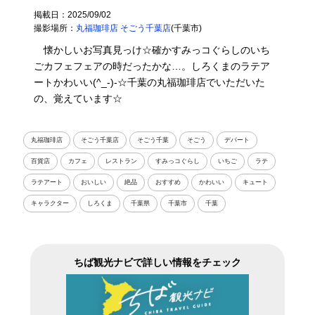
掲載日：2025/09/02
撮影場所：
丸福珈琲店 そごう千葉店
(千葉市)
懐かしいお写真見っけ☆確かすみっコぐらしのいち
ごカフェフェアの時だったかな…。しろくまのラテア
ートかわいい(^_-)-☆千葉の丸福珈琲店でいただいた
の、覚えています☆
丸福珈琲店
そごう千葉店
そごう千葉
そごう
デパート
百貨店
カフェ
レストラン
すみっコぐらし
いちご
ラテ
ラテアート
おいしい
絶品
おすすめ
かわいい
キュート
キャラクター
しろくま
千葉県
千葉市
千葉
ちば観光ナビで詳しい情報をチェック