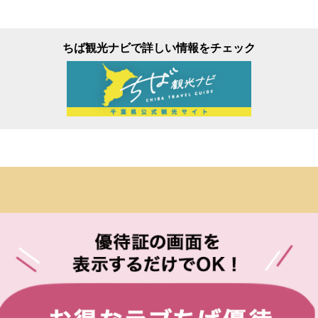
ちば観光ナビで詳しい情報をチェック