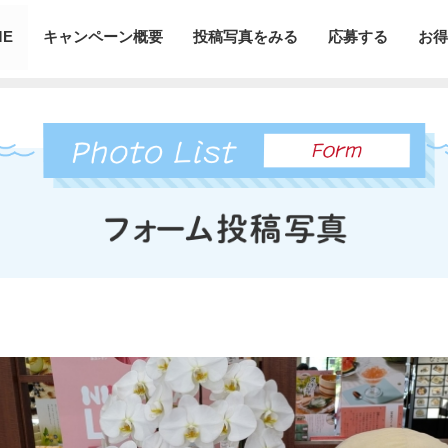
ME
キャンペーン概要
投稿写真をみる
応募する
お得