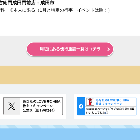
右衛門成田門前店：成田市
杯無料 ※本人に限る（1月と特定の行事・イベントは除く）
周辺にある優待施設一覧はコチラ