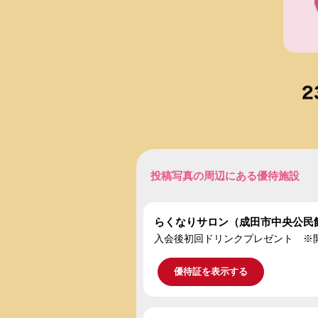
投稿写真の周辺にある優待施設
らくなりサロン（成田市中央公民
入会後初回ドリンクプレゼント ※開催日
優待証を表示する