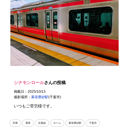
シナモンロール
さんの投稿
掲載日：2025/10/13
撮影場所：
幕張豊砂駅
(千葉市)
いつもご苦労様です。
列車
電車
京葉線
ホーム
幕張豊砂駅
千葉市