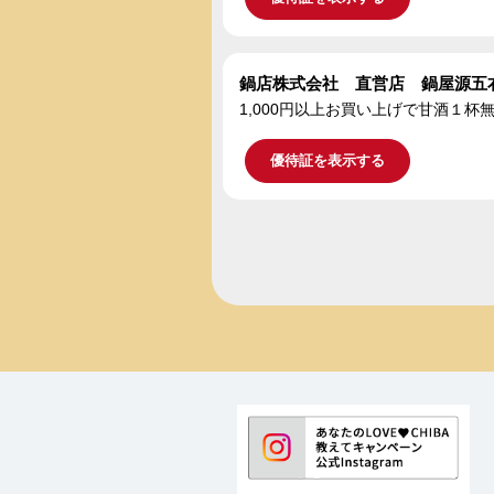
鍋店株式会社 直営店 鍋屋源五
1,000円以上お買い上げで甘酒１
優待証を表示する