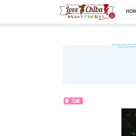
HO
北総