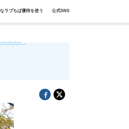
なラブちば優待を使う
公式SNS