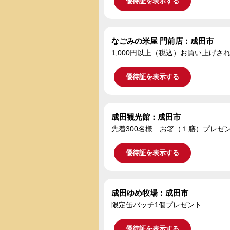
優待証を表示する
なごみの米屋 門前店：成田市
1,000円以上（税込）お買い上げ
優待証を表示する
成田観光館：成田市
先着300名様 お箸（１膳）プレゼ
優待証を表示する
成田ゆめ牧場：成田市
限定缶バッチ1個プレゼント
優待証を表示する