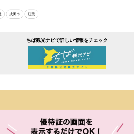
社
成田市
紅葉
ちば観光ナビで詳しい情報をチェック