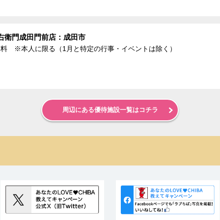
右衛門成田門前店：成田市
杯無料 ※本人に限る（1月と特定の行事・イベントは除く）
周辺にある優待施設一覧はコチラ