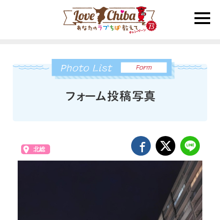
toggle
naviga
北総