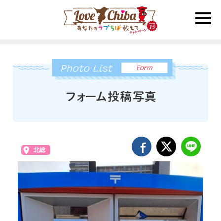
toggle
naviga
北総