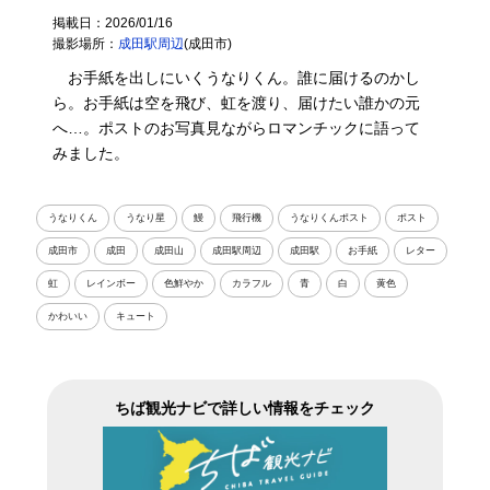
掲載日：2026/01/16
撮影場所：
成田駅周辺
(成田市)
お手紙を出しにいくうなりくん。誰に届けるのかし
ら。お手紙は空を飛び、虹を渡り、届けたい誰かの元
へ…。ポストのお写真見ながらロマンチックに語って
みました。
うなりくん
うなり星
鰻
飛行機
うなりくんポスト
ポスト
成田市
成田
成田山
成田駅周辺
成田駅
お手紙
レター
虹
レインボー
色鮮やか
カラフル
青
白
黄色
かわいい
キュート
ちば観光ナビで詳しい情報をチェック