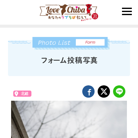
toggle
naviga
北総