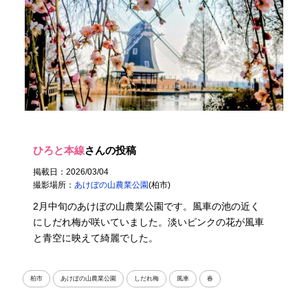
ひろと本線
さんの投稿
掲載日：2026/03/04
撮影場所：
あけぼの山農業公園
(柏市)
2月中旬のあけぼの山農業公園です。風車の池の近く
にしだれ梅が咲いていました。淡いピンクの花が風車
と青空に映えて綺麗でした。
柏市
あけぼの山農業公園
しだれ梅
風車
春