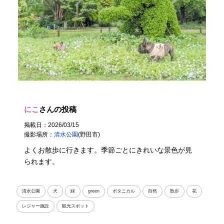
にこ
さんの投稿
掲載日：2026/03/15
撮影場所：
清水公園
(野田市)
よくお散歩に行きます。季節ごとにきれいな景色が見
られます。
清水公園
犬
緑
green
ボタニカル
自然
散歩
花
レジャー施設
観光スポット