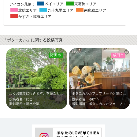
アイコン凡例：
ベイエリア
東葛飾エリア
北総エリア
九十九里エリア
南房総エリア
かずさ・臨海エリア
「ボタニカル」に関する投稿写真
野田市
成田市
よくお散歩に行きます。季節ごとにきれいな景色が見られます。
ボタニカルカフェブリード☕️ 隣には温室があり紫陽花や観葉植物を購入できます💠
投稿者名：にこ
投稿者名：ゆゆ55
撮影場所：清水公園
撮影場所：ボタニカルカフェ ブリード