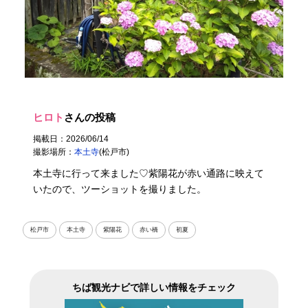
ヒロト
さんの投稿
掲載日：2026/06/14
撮影場所：
本土寺
(松戸市)
本土寺に行って来ました♡紫陽花が赤い通路に映えて
いたので、ツーショットを撮りました。
松戸市
本土寺
紫陽花
赤い橋
初夏
ちば観光ナビで詳しい情報をチェック