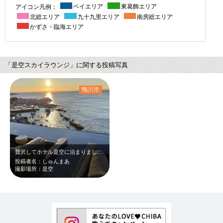
アイコン凡例：
ベイエリア
東葛飾エリア
北総エリア
九十九里エリア
南房総エリア
かずさ・臨海エリア
「是空スカイラウンジ」に関する投稿写真
鴨川市
贅沢してホテル是空に泊まりました。スカイラウンジから見る朝日は最高でした。オス…
投稿者名：しゅんまあ
撮影場所：是空