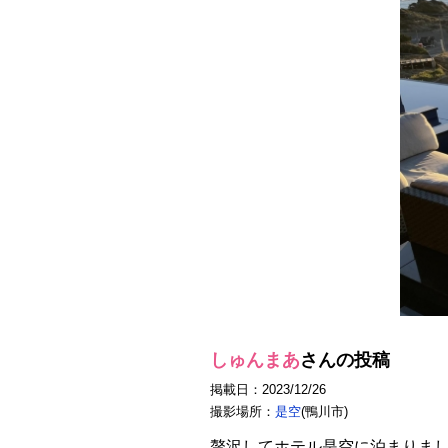
しゅんまあ
さんの投稿
掲載日：2023/12/26
撮影場所：
是空
(鴨川市)
贅沢してホテル是空に泊まりま