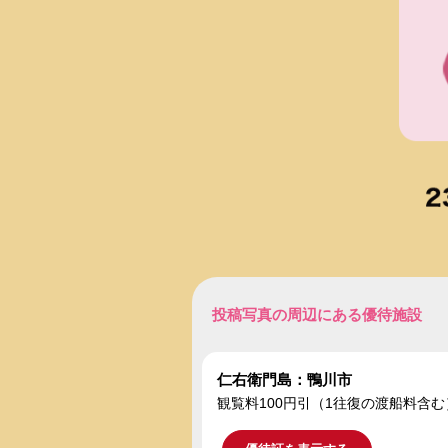
投稿写真の周辺にある優待施設
仁右衛門島：鴨川市
観覧料100円引（1往復の渡船料含む