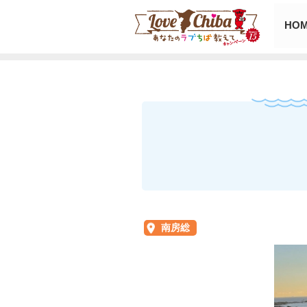
HO
南房総