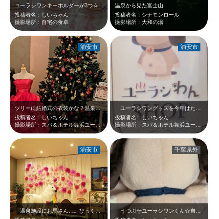
ユーラシワンキーホルダーが3つ☆
温泉から見た富士山
投稿者名：しいちゃん
投稿者名：シナモンロール
撮影場所：自宅の食卓
撮影場所：大和の湯
浦安市
浦安市
ツリーに結婚式の衣装かな？温泉施設でこういう演出、いいな～♪
ユーラシワングッズを今年はたくさん購入できました☆来年、また会いに行くよ(^…
投稿者名：しいちゃん
投稿者名：しいちゃん
撮影場所：スパ＆ホテル舞浜ユーラシア
撮影場所：スパ＆ホテル舞浜ユーラシア
浦安市
千葉県外
温泉施設にお馬さん…。びっくりしました＼(◎o◎)／！こういう遊び心、良いで…
うつぶせユーラシワンくん☆自宅でいつのまにかこうなっていることが多いです。こ…