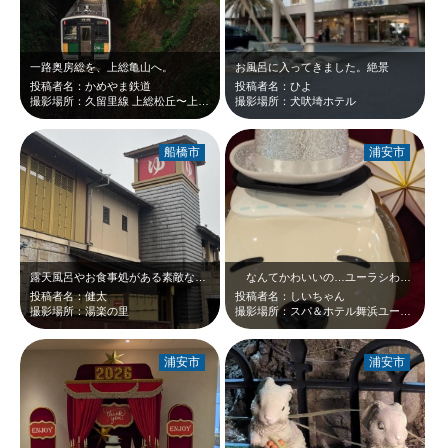
一路奥房総を、上総亀山へ。
お風呂に入ってきました。絶景
投稿者名：かめやま鉄道
投稿者名：ひよ
撮影場所：久留里線 上総松丘〜上総亀山間
撮影場所：犬吠埼ホテル
船橋市
浦安市
露天風呂やお食事処がある素敵な温泉施設なので、とてもおすすめです。
なんてかわいいの…ユーラシわん❤銀色のシルクハット、赤の絨毯に背景…決まって…
投稿者名：健太
投稿者名：しいちゃん
撮影場所：湯楽の里
撮影場所：スパ＆ホテル舞浜ユーラシア
浦安市
浦安市