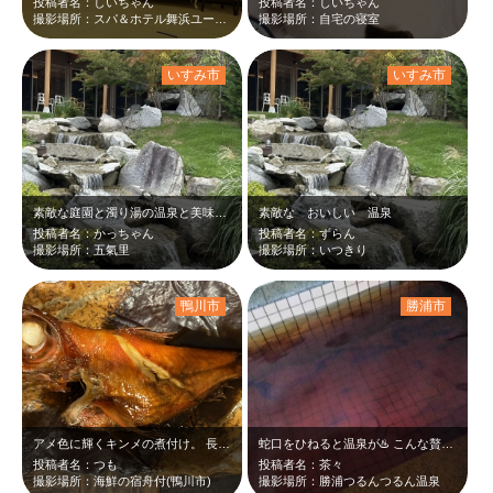
投稿者名：しいちゃん
投稿者名：しいちゃん
撮影場所：スパ＆ホテル舞浜ユーラシア
撮影場所：自宅の寝室
いすみ市
いすみ市
素敵な庭園と濁り湯の温泉と美味しいお料理にとても癒されました。
素敵な おいしい 温泉
投稿者名：かっちゃん
投稿者名：ずらん
撮影場所：五氣里
撮影場所：いつきり
鴨川市
勝浦市
アメ色に輝くキンメの煮付け。 長狭米の新米とでご飯がすすむ、すすむ！
蛇口をひねると温泉が♨️ こんな贅沢はないです。しかも黒湯でつるんつるん。お…
投稿者名：つも
投稿者名：茶々
撮影場所：海鮮の宿舟付(鴨川市)
撮影場所：勝浦つるんつるん温泉