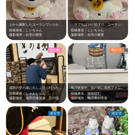
上から撮影したユーラシワン☆かわいい(^^♪
ラブちば14が始まり、ユーラシワンくんも喜んでいます＼(^o^) ／やっと購…
投稿者名：しいちゃん
投稿者名：しいちゃん
撮影場所：自宅の寝室
撮影場所：自宅の寝室
芝山町
鴨川市
成田の空の湯に久しぶりに行ったところ、入り口前に「薪割り体験ご自由に」と。中学…
鴨川散策中、目の前に突然ファニーなイルカのマークのタンク車。何かと思ったら、温…
投稿者名：しゃんしゃん
投稿者名：SHOOT
撮影場所：成田空港温泉 空の湯
撮影場所：鴨川市の市道
浦安市
浦安市