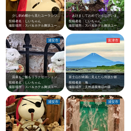
少し斜め横から見たユーラシワンです。海賊に扮していてもこの癒されるゆる～いル…
あけましておめでとうございます。2年前、兎年だったうさちゃんたちも巳年を祝っ…
投稿者名：しいちゃん
投稿者名：しいちゃん
撮影場所：スパ＆ホテル舞浜ユーラシア
撮影場所：スパ＆ホテル舞浜ユーラシア
浦安市
富津市
温泉もご飯もリラクゼーションもこちらのうさちゃんたちも全て癒されます❤
富士山が綺麗に見えたら何故か嬉しくなり 撮りたくなります 千葉県も富士山綺…
投稿者名：しいちゃん
投稿者名：海
撮影場所：スパ＆ホテル舞浜ユーラシア
撮影場所：天然温泉海辺の湯
浦安市
浦安市