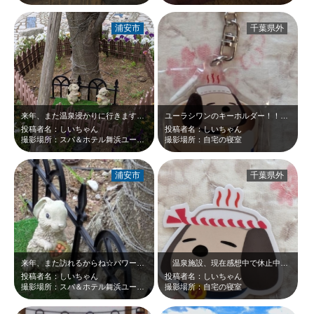
浦安市
千葉県外
来年、また温泉浸かりに行きます！！うさちゃんたち、お庭にまだいるといいな☆
ユーラシワンのキーホルダー！！かわいい☆
投稿者名：しいちゃん
投稿者名：しいちゃん
撮影場所：スパ＆ホテル舞浜ユーラシア
撮影場所：自宅の寝室
浦安市
千葉県外
来年、また訪れるからね☆パワーアップしていてね☆
温泉施設、現在感想中で休止中らしいのですが、来年また入れるので、お楽しみをお…
投稿者名：しいちゃん
投稿者名：しいちゃん
撮影場所：スパ＆ホテル舞浜ユーラシア
撮影場所：自宅の寝室