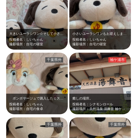
大きいユーラシワン☆そして小さいユーラシワン☆かわいい☆
小さいユーラシワンもお迎えしました☆
投稿者名：しいちゃん
投稿者名：しいちゃん
撮影場所：自宅の寝室
撮影場所：自宅の寝室
千葉県外
袖ケ浦市
ボンボヤージュで購入したミスバニーのカチューシャとやっとゲットできたユーラシ…
癒しの場所。
投稿者名：しいちゃん
投稿者名：シナモンロール
撮影場所：自宅の食卓
撮影場所：天然温泉 湯舞音 袖ケ浦店
千葉県外
千葉県外