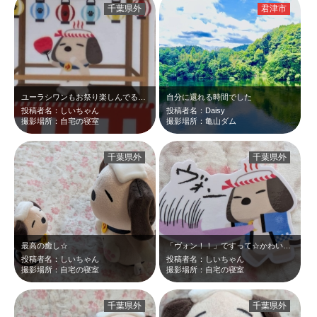
千葉県外
君津市
ユーラシワンもお祭り楽しんでるね(^^♪
自分に還れる時間でした
投稿者名：しいちゃん
投稿者名：Daisy
撮影場所：自宅の寝室
撮影場所：亀山ダム
千葉県外
千葉県外
最高の癒し☆
「ヴォン！！」ですって☆かわいい☆
投稿者名：しいちゃん
投稿者名：しいちゃん
撮影場所：自宅の寝室
撮影場所：自宅の寝室
千葉県外
千葉県外