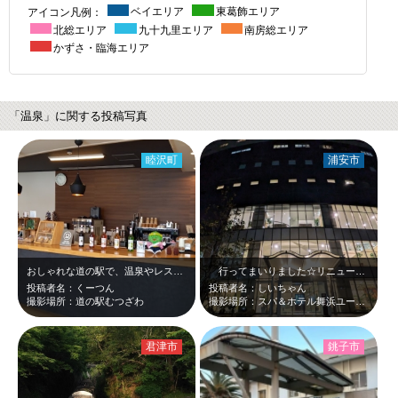
アイコン凡例：
ベイエリア
東葛飾エリア
北総エリア
九十九里エリア
南房総エリア
かずさ・臨海エリア
「温泉」に関する投稿写真
睦沢町
浦安市
おしゃれな道の駅で、温泉やレストランもありのんびり休憩できる場所です。
行ってまいりました☆リニューアルしていましたよん(^_-)-☆こちらは夜のお…
投稿者名：くーつん
投稿者名：しいちゃん
撮影場所：道の駅むつざわ
撮影場所：スパ＆ホテル舞浜ユーラシア
君津市
銚子市