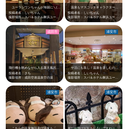
ユーラシワンちゃんが海賊に＼(◎o◎) ／！このようなおちゃめなことをするこ…
温泉もマスコットキャラクターも癒される「スパ＆ホテル舞浜ユーラシア舞浜」☆ユ…
投稿者名：しいちゃん
投稿者名：しいちゃん
撮影場所：スパ＆ホテル舞浜ユーラシア
撮影場所：スパ＆ホテル舞浜ユーラシア
成田市
浦安市
飛行機を眺めながら入る露天風呂は最高です 岩盤浴も広くのんびり入ることができ…
サ活にも良し！温泉を楽しむのも良し！お泊りするのもよし！な「スパ＆ホテル舞浜…
投稿者名：さち
投稿者名：しいちゃん
撮影場所：成田空港温泉空の湯
撮影場所：スパ＆ホテル舞浜ユーラシア
浦安市
浦安市
こちらの温泉施設及び温泉も「ちば文化資産」に認められてもいいと私は思っていま…
何だか並びがおもしろいですね☆うさちゃんかわいい☆