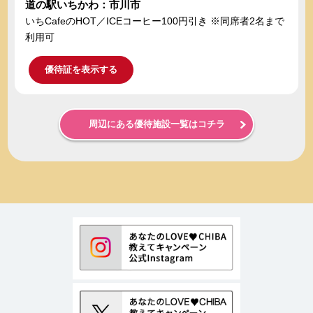
道の駅いちかわ：市川市
いちCafeのHOT／ICEコーヒー100円引き ※同席者2名まで
利用可
優待証を表示する
周辺にある優待施設一覧はコチラ