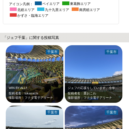
アイコン凡例：
ベイエリア
東葛飾エリア
北総エリア
九十九里エリア
南房総エリア
かずさ・臨海エリア
「ジェフ千葉」に関する投稿写真
千葉市
千葉市
WIN BY ALL‼️
ジェフの応援をしています。今年は悔しいシーズンでしたが燃えました！来年こそJ1…
投稿者名：tokasachi
投稿者名：栗おこわ
撮影場所：フクダ電子アリーナ
撮影場所：フクタ電子アリーナ
千葉市
千葉市