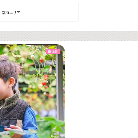
・臨海エリア
東庄町