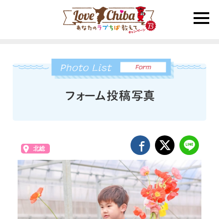
toggle
naviga
北総