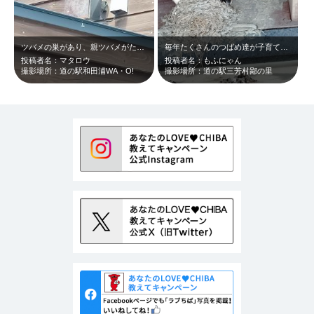
ツバメの巣があり、親ツバメがたくさん飛んでいました。
毎年たくさんのつばめ達が子育てをします。 5月下旬〜6月上旬が見頃だと思いま…
投稿者名：マタロウ
投稿者名：もふにゃん
撮影場所：道の駅和田浦WA・O!
撮影場所：道の駅三芳村鄙の里