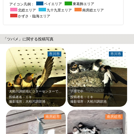
アイコン凡例：
ベイエリア
東葛飾エリア
北総エリア
九十九里エリア
南房総エリア
かずさ・臨海エリア
「ツバメ」に関する投稿写真
市川市
市川市
大柏川調節池ビジターセンターで毎年ツバメの親子に会えます
子育て中
投稿者名：ミキ
投稿者名：ミキ
撮影場所：大柏川調節池
撮影場所：大柏川調節池
南房総市
南房総市