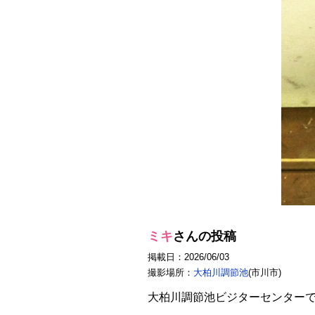
ミキ
さんの投稿
掲載日：2026/06/03
撮影場所：
大柏川調節池
(市川市)
大柏川調節池ビジターセンター