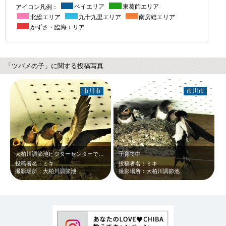
アイコン凡例：
ベイエリア
東葛飾エリア
北総エリア
九十九里エリア
南房総エリア
かずさ・臨海エリア
「ツバメの子」に関する投稿写真
市川市
市川市
大柏川調節池ビジターセンターで毎年ツバメの親子に会えます
子育て中
投稿者名：ミキ
投稿者名：ミキ
撮影場所：大柏川調節池
撮影場所：大柏川調節池