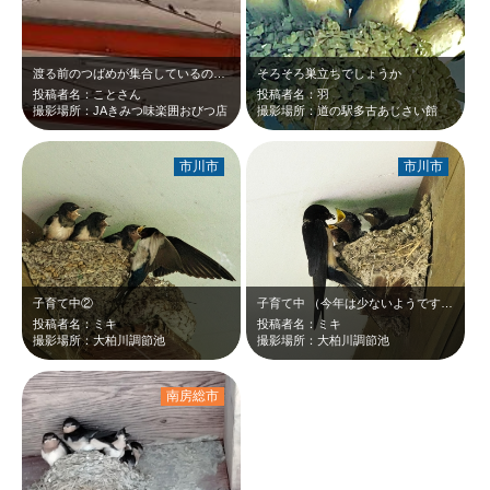
渡る前のつばめが集合しているのが圧巻でした
そろそろ巣立ちでしょうか
投稿者名：ことさん
投稿者名：羽
撮影場所：JAきみつ味楽囲おびつ店
撮影場所：道の駅多古あじさい館
市川市
市川市
子育て中②
子育て中 （今年は少ないようです。）
投稿者名：ミキ
投稿者名：ミキ
撮影場所：大柏川調節池
撮影場所：大柏川調節池
南房総市