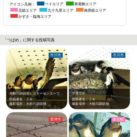
アイコン凡例：
ベイエリア
東葛飾エリア
北総エリア
九十九里エリア
南房総エリア
かずさ・臨海エリア
「つばめ」に関する投稿写真
市川市
市川市
大柏川調節池ビジターセンターで毎年ツバメの親子に会えます
子育て中
投稿者名：ミキ
投稿者名：ミキ
撮影場所：大柏川調節池
撮影場所：大柏川調節池
君津市
多古町