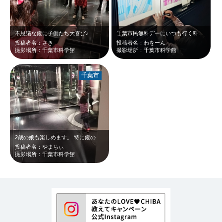
不思議な鏡に子供たち大喜び♪
千葉市民無料デーにいつも行く科学館へ。2歳児でも楽しめる施設。
投稿者名：さき
投稿者名：わをーん
撮影場所：千葉市科学館
撮影場所：千葉市科学館
千葉市
2歳の娘も楽しめます。 特に鏡の部屋がお気に入り。 他にも車の模型に乗った…
投稿者名：やまちぃ
撮影場所：千葉市科学館