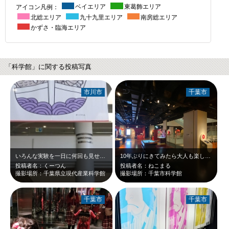
アイコン凡例：
ベイエリア
東葛飾エリア
北総エリア
九十九里エリア
南房総エリア
かずさ・臨海エリア
「科学館」に関する投稿写真
市川市
千葉市
いろんな実験を一日に何回も見せてくれてとても勉強になりました。
10年ぶりにきてみたら大人も楽しめた！
投稿者名：くーつん
投稿者名：ねこまる
撮影場所：千葉県立現代産業科学館
撮影場所：千葉市科学館
千葉市
千葉市