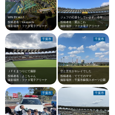
WIN BY ALL‼️
ジェフの応援をしています。今年は悔しいシーズンでしたが燃えました！来年こそJ1…
投稿者名：tokasachi
投稿者名：栗おこわ
撮影場所：フクダ電子アリーナ
撮影場所：フクタ電子アリーナ
千葉市
千葉市
ＪＦＥまつりにて撮影
空と芝生がキレイでした
投稿者名：よこちゃん
投稿者名：てててのママ
撮影場所：フクダ電子アリーナ
撮影場所：千葉市蘇我スポーツ公園
千葉市
千葉市