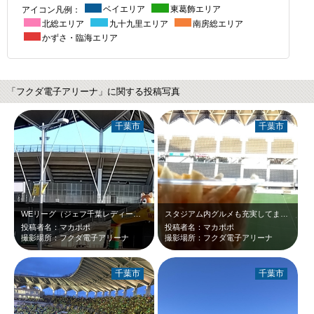
アイコン凡例：
ベイエリア
東葛飾エリア
北総エリア
九十九里エリア
南房総エリア
かずさ・臨海エリア
「フクダ電子アリーナ」に関する投稿写真
千葉市
千葉市
WEリーグ（ジェフ千葉レディース）の試合見てきました。 見応えがあり、雰囲気…
スタジアム内グルメも充実してます。 そば、ラーメン、焼きそば等のフードや、生…
投稿者名：マカポポ
投稿者名：マカポポ
撮影場所：フクダ電子アリーナ
撮影場所：フクダ電子アリーナ
千葉市
千葉市