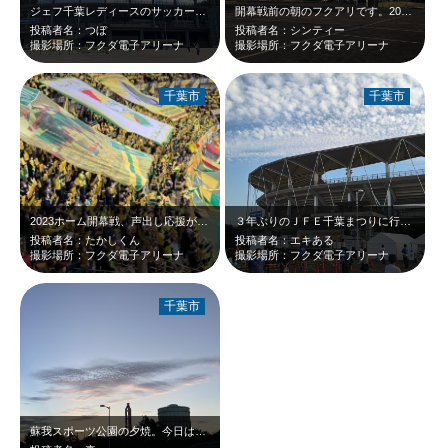
ジェフ千葉レディースのサッカー観戦で訪れました。
開幕戦前の朝のフクアリです。2023年も熱いドラマに期待しています。 2…
投稿者名：つぼ
投稿者名：シンティー
撮影場所：フクダ電子アリーナ
撮影場所：フクダ電子アリーナ
千葉市
千葉市
2023ホーム開幕戦、声出し応援が解禁されサポーターの熱い応援が帰ってきました…
３年ぶりのＪＦＥ千葉まつりに行ってきました。 家族連れが多くとても盛り上がっ…
投稿者名：たかしくん
投稿者名：エキある
撮影場所：フクダ電子アリーナ
撮影場所：フクダ電子アリーナ
千葉市
蘇我スポーツ公園の夕焼。今日は勝ったジェフ。残りのシーズン、全力で駆け抜けてほ…