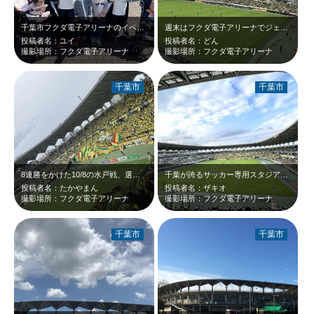
千葉市フクダ電子アリーナのイベントに参加した写真です。 サッカーの試合がある…
週末はフクダ電子アリーナでジェフの応援！みんなで声を出すのって楽しい！！
投稿者名：ユイ
投稿者名：どん
撮影場所：フクダ電子アリーナ
撮影場所：フクダ電子アリーナ
千葉市
千葉市
8連勝をかけた10/8の水戸戦、選手入場時の写真です
千葉が誇るサッカー専用スタジアム「フクダ電子アリーナ」。 観やすさ、歓声の響…
投稿者名：たかやまん
投稿者名：ザキオ
撮影場所：フクダ電子アリーナ
撮影場所：フクダ電子アリーナ
千葉市
千葉市