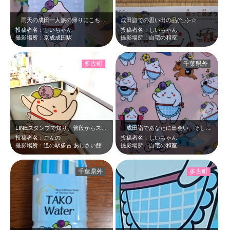
雨天の成田一人旅の帰りにこちらの多古水を購入し、電車を待っていました。「初」…
成田詣での思い出の品(^_-)-☆
投稿者名：しいちゃん
投稿者名：しいちゃん
撮影場所：京成成田駅
撮影場所：自宅の和室
多古町
千葉県外
LINEスタンプで知り、普段からスタンプを愛用している、ふっくらたまこさん …
成田詣であなたに出会い、そして7月30日のうなりくんのＹｏｕＴｕｂｅの動画で…
投稿者名：ごんの
投稿者名：しいちゃん
撮影場所：道の駅多古 あじさい館
撮影場所：自宅の和室
千葉県外
多古町