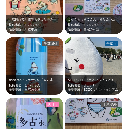
成田詣で川豊で食事した時の一枚☆うな重待ちの時でしたね☆イベントの最中にいた…
ふっくらたまこさん、また会いたいな～。グッズを懐かしんで再会を待ちます！！
投稿者名：しいちゃん
投稿者名：しいちゃん
撮影場所：川豊本店
撮影場所：自宅の和室
千葉県外
千葉市
かわいいパッケージの「多古水」！！黄色いチーバくん、珍しいですよね！！
All for Chiba フェスでZOZOマリンスタジアムに来ていたふっくら…
投稿者名：しいちゃん
投稿者名：さとけい
撮影場所：自宅の食卓
撮影場所：ZOZOマリンスタジアム
成田市
千葉県外