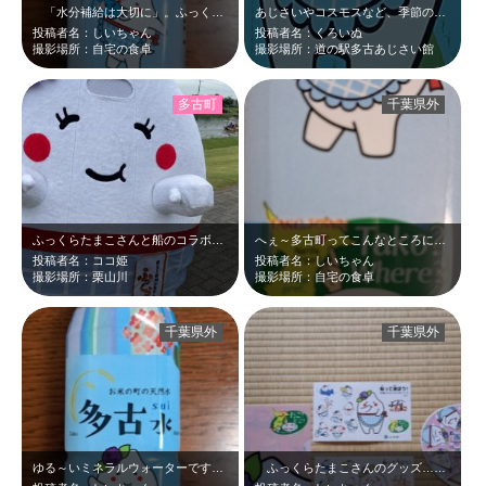
「水分補給は大切に」。ふっくらたまこさんもお水飲んで注意喚起しています！！チ…
あじさいやコスモスなど、季節の花が楽しめる道の駅です。 ふっくらたまこさんが…
投稿者名：しいちゃん
投稿者名：くろいぬ
撮影場所：自宅の食卓
撮影場所：道の駅多古あじさい館
多古町
千葉県外
ふっくらたまこさんと船のコラボショットです！
へぇ～多古町ってこんなところにあるんだ～！！
投稿者名：ココ姫
投稿者名：しいちゃん
撮影場所：栗山川
撮影場所：自宅の食卓
千葉県外
千葉県外
ゆる～いミネラルウォーターですね(^^♪
ふっくらたまこさんのグッズ…成田詣でこんなにいただけたとは…。ステキなコレク…