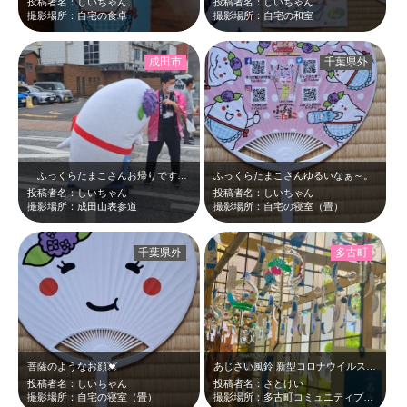
投稿者名：しいちゃん
投稿者名：しいちゃん
撮影場所：自宅の食卓
撮影場所：自宅の和室
成田市
千葉県外
ふっくらたまこさんお帰りです！！これ見た時大ウケしてしまったよ…＼(^o^)…
ふっくらたまこさんゆるいなぁ～。
投稿者名：しいちゃん
投稿者名：しいちゃん
撮影場所：成田山表参道
撮影場所：自宅の寝室（畳）
千葉県外
多古町
菩薩のようなお顔💓
あじさい風鈴 新型コロナウイルス感染症収束をの願いを込めたもので、恒例のあじ…
投稿者名：しいちゃん
投稿者名：さとけい
撮影場所：自宅の寝室（畳）
撮影場所：多古町コミュニティプラザ