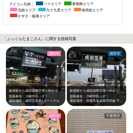
アイコン凡例：
ベイエリア
東葛飾エリア
北総エリア
九十九里エリア
南房総エリア
かずさ・臨海エリア
「ふっくらたまこさん」に関する投稿写真
成田市
浦安市
銀座駅から成田国際空港へ向かう高速バス【AIRPORT BUS TYO-NRT…
銀座駅から成田国際空港へ向かう高速バス【AIRPORT BUS TYO-NRT…
投稿者名：川崎市民っす！
投稿者名：川崎市民っす！
撮影場所：成田空港第1ターミナル
撮影場所：首都高速道路湾岸線 千葉県・東京都 境付近
成田市
千葉県外