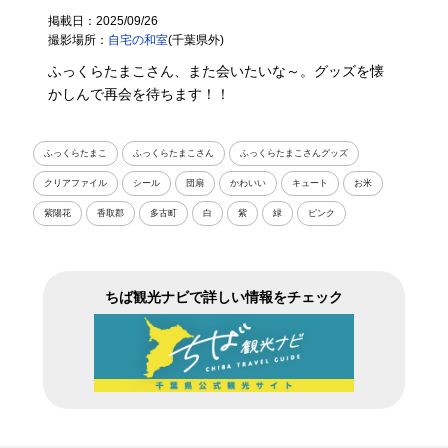
掲載日：2025/09/26
撮影場所：
自宅の和室
(千葉県外)
ふっくらたまこさん、また会いたいな～。グッズを懐
かしんで再会を待ちます！！
ふっくらたまこ
ふっくらたまこさん
ふっくらたまこさんグッズ
クリアファイル
シール
団扇
かわいい
キュート
お米
紫陽花
香取郡
多古町
白
紫
緑
ピンク
ちば観光ナビで詳しい情報をチェック