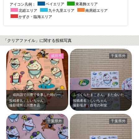
アイコン凡例：
ベイエリア
東葛飾エリア
北総エリア
九十九里エリア
南房総エリア
かずさ・臨海エリア
「クリアファイル」に関する投稿写真
成田市
千葉県外
成田詣で川豊で食事した時の一枚☆うな重待ちの時でしたね☆イベントの最中にいた…
ふっくらたまこさん、また会いたいな～。グッズを懐かしんで再会を待ちます！！
投稿者名：しいちゃん
投稿者名：しいちゃん
撮影場所：川豊本店
撮影場所：自宅の和室
千葉県外
千葉県外