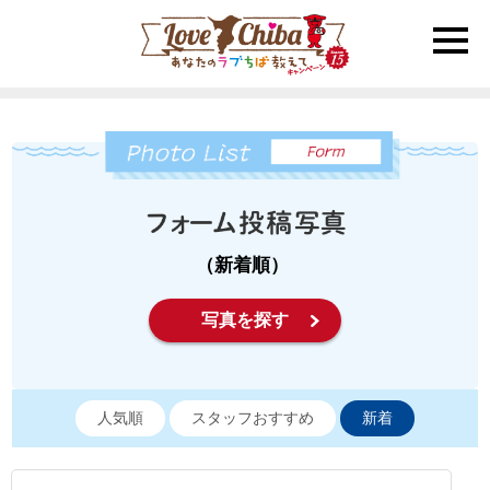
toggle
naviga
（新着順）
写真を探す
人気順
スタッフおすすめ
新着