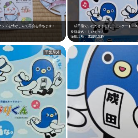
グッズを懐かしんで再会を待ちます！！
投稿者名：しいちゃん
撮影場所：成田観光館
千葉県外