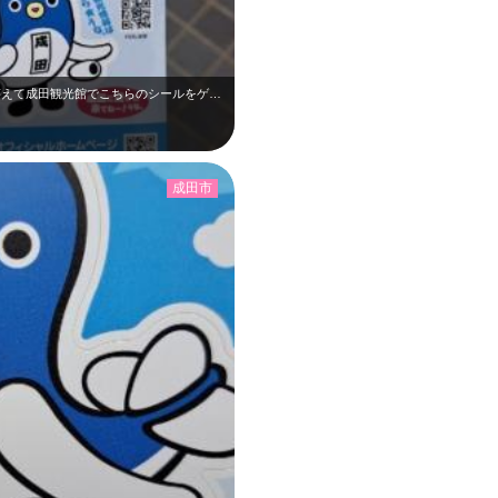
成田詣でいただきました。アンケートに答えて成田観光館でこちらのシールをゲット…
成田市