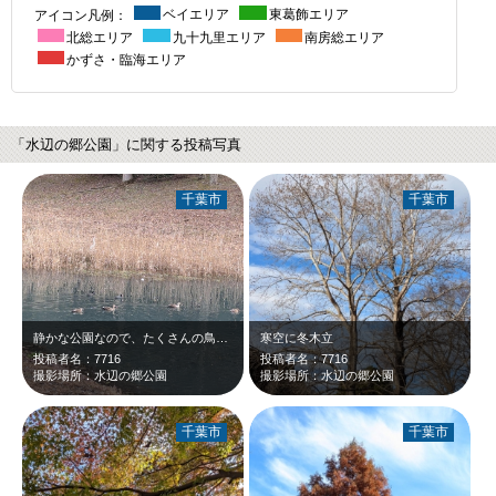
アイコン凡例：
ベイエリア
東葛飾エリア
北総エリア
九十九里エリア
南房総エリア
かずさ・臨海エリア
「水辺の郷公園」に関する投稿写真
千葉市
千葉市
静かな公園なので、たくさんの鳥に出会えます。
寒空に冬木立
投稿者名：7716
投稿者名：7716
撮影場所：水辺の郷公園
撮影場所：水辺の郷公園
千葉市
千葉市