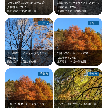
なかなか餌にありつけません😂
太陽の光ごキラキラときれいです。野鳥も見ることが出来る静かな公園です。
投稿者名：7716
投稿者名：7716
撮影場所：水辺の郷公園
撮影場所：水辺の郷公園
千葉市
千葉市
冬の青空にスクッとそびえる巨木が気持ちよいです。自分の背中もピーンと伸びました。
公園のラクウショウの紅葉。
投稿者名：7716
投稿者名：7716
撮影場所：水辺の郷公園
撮影場所：水辺の郷公園
千葉市
千葉市
見事に紅葉🍁したラクウショウ。夕陽も差して輝いてます。
午後の日差しが透けてる紅葉と黄葉。とても神秘的できれいです。木は、ラクウショウ。