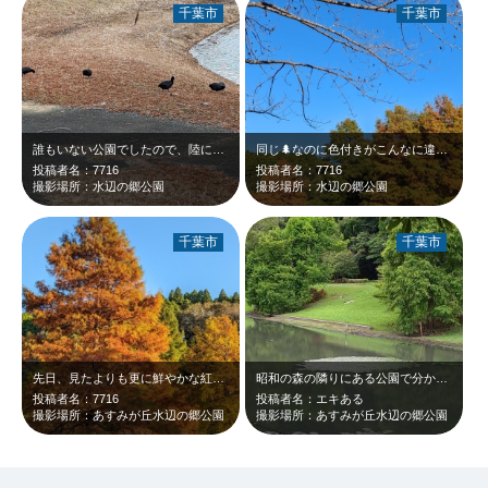
千葉市
千葉市
誰もいない公園でしたので、陸に上がってエサをさがしていました。いつもは、水中の…
同じ🌲なのに色付きがこんなに違うんですね。まだまだ楽しめます！
投稿者名：7716
投稿者名：7716
撮影場所：水辺の郷公園
撮影場所：水辺の郷公園
千葉市
千葉市
先日、見たよりも更に鮮やかな紅葉が… あまりひと目につかない公園なので、もっ…
昭和の森の隣りにある公園で分かりにくいところにありますが、非常にきれいです。 …
投稿者名：7716
投稿者名：エキある
撮影場所：あすみが丘水辺の郷公園
撮影場所：あすみが丘水辺の郷公園