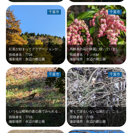
千葉市
千葉市
紅葉が始まってグラデーションが綺麗でした。
馬酔木の花が綺麗に咲いていました。ピンクは珍しいのかな？
投稿者名：7716
投稿者名：トンボM
撮影場所：水辺の郷公園
撮影場所：水辺の郷公園
千葉市
千葉市
いつもは昭和の森公園でみられるのですが、今年はあいにく工事中😂 というわけで…
寒くて誰もいない公園だと、こういう珍しい鳥にもであえます。だから、散歩はやめら…
投稿者名：7716
投稿者名：7716
撮影場所：水辺の郷公園
撮影場所：水辺の郷公園