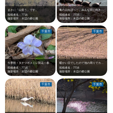
まさに「山笑う」です。
亀の日向ぼっこ。みんな同じ向きなのが面白いです。
投稿者名：7716
投稿者名：7716
撮影場所：水辺の郷公園
撮影場所：水辺の郷公園
千葉市
千葉市
今季初！タチツボスミレ開花！春ですね。
暖かい日でしたので池の周りでカルガモ達がズラッと日向ぼっこです。
投稿者名：7716
投稿者名：7716
撮影場所：水辺の郷公園
撮影場所：水辺の郷公園
千葉市
千葉市