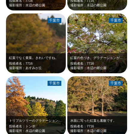
投稿者名：7716
投稿者名：7716
撮影場所：水辺の郷公園
撮影場所：水辺の郷公園
千葉市
千葉市
紅葉でなく黄葉。きれいですね。
紅葉の色づき、グラデーションが綺麗です。
投稿者名：7716
投稿者名：7716
撮影場所：あすみが丘
撮影場所：水辺の郷公園
千葉市
千葉市
トリプルツリーのグラデーション、左からオレンジ、黄色、緑色です。同じ場所にある…
水面に写った紅葉も素敵です。
投稿者名：トンボ
投稿者名：7716
撮影場所：水辺の郷公園
撮影場所：水辺の郷公園