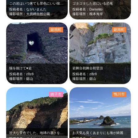
この岩はいつ来ても景色にいい味を出してます。
ゴタゴタした岩にいる恐竜
投稿者名：ながいまんた
投稿者名：Dantetito
撮影場所：大房岬自然公園
撮影場所：根本海岸
鋸南町
鋸南町
猫を抜けて♥岩
岩舞台初舞台初登頂
投稿者名：z8z8
投稿者名：z8z8
撮影場所：鋸山
撮影場所：鋸山
銚子市
鴨川市
壮大な景色でした。地球の凄さを感じました。
お天気も良くあまりにも海が綺麗なのでほんの少し車を停めて写メしました。