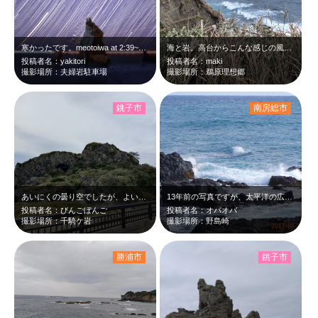
寒かったです。meotoiwa at 2:39~4:15 Nov,21 2025
海と岩。高台からこんな感じの風景をみる散策コース。キョンもいた。
投稿者名：yakitori
投稿者名：maki
撮影場所：夫婦岩駐車場
撮影場所：鵜原理想郷
銚子市
南房総市
あいにくの曇り空でしたが、よい景色に出会えました。釣りがうまくいかないときは、…
13年前の写真ですが、太平洋の広大さと 写真の構図が良いと思い投稿しました。
投稿者名：びんごぼんご
投稿者名：オバオバ
撮影場所：千騎ケ岩
撮影場所：野島崎
勝浦市
銚子市