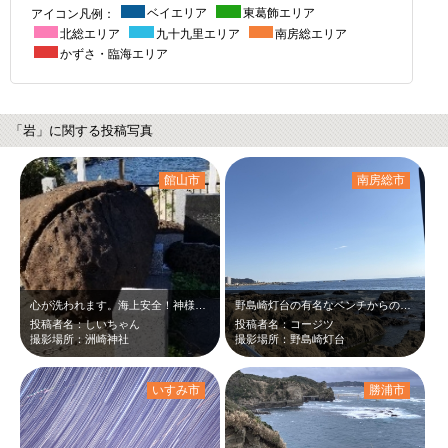
アイコン凡例：
ベイエリア
東葛飾エリア
北総エリア
九十九里エリア
南房総エリア
かずさ・臨海エリア
「岩」に関する投稿写真
館山市
南房総市
心が洗われます。海上安全！神様が守ってくださっているのかな。
野島崎灯台の有名なベンチからの風景です。
投稿者名：しいちゃん
投稿者名：コージツ
撮影場所：洲崎神社
撮影場所：野島崎灯台
いすみ市
勝浦市