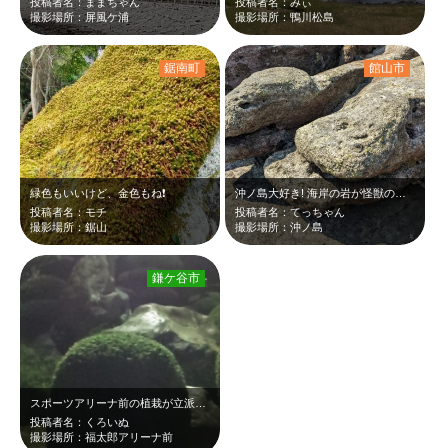
投稿者名：ままちゃん
投稿者名：みぃ
撮影場所：屏風ケ浦
撮影場所：鴨川松島
鋸南町
館山市
緑色もいいけど、金色もね❗️
沖ノ島大好き! 海岸の岩が怪獣のようでした。
投稿者名：モチ
投稿者名：てっちゃん
撮影場所：鋸山
撮影場所：沖ノ島
鎌ケ谷市
スポーツアリーナ前の植栽が立派でした。
投稿者名：くろいぬ
撮影場所：福太郎アリーナ前