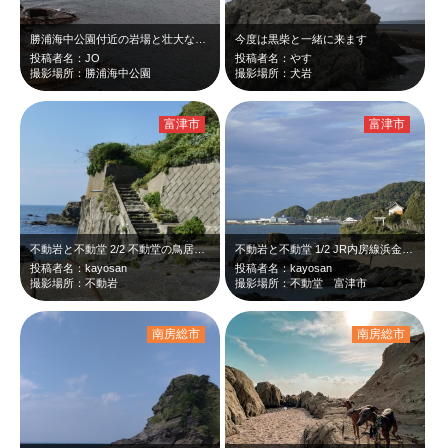
勝浦海中公園付近の岩場と壮大な太平洋の海！
今度は黒柴と一緒に来ます
投稿者名：JO
投稿者名：やす
撮影場所：勝浦海中公園
撮影場所：犬岩
富津市
富津市
不動岩と不動堂 2/2 不動堂の鳥居とレール。 造船所があったときの名残…
不動岩と不動堂 1/2 JR内房線浜金谷駅から保田方面へ20分ほど歩いたと…
投稿者名：kayosan
投稿者名：kayosan
撮影場所：不動岩
撮影場所：不動堂 富津市
南房総市
南房総市