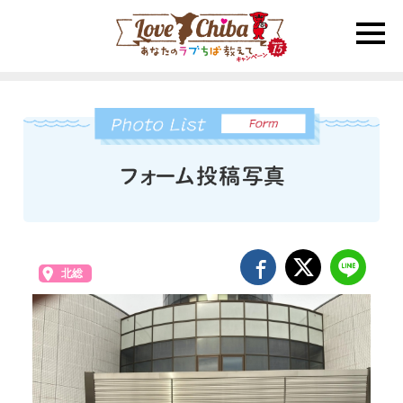
toggle
naviga
北総