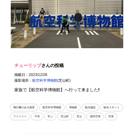
チューリップ
さんの投稿
掲載日：2023/12/28
撮影場所：
航空科学博物館
(芝山町)
家族で【航空科学博物館】へ行って来ました❗️
飛行機のある風景
航空科学博物館
博物館
観光施設
観光スポット
ファミリー
子供
学ぶ
芝山町
芝山
成田空港
空港