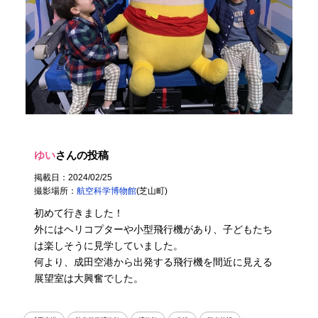
ゆい
さんの投稿
掲載日：2024/02/25
撮影場所：
航空科学博物館
(芝山町)
初めて行きました！
外にはヘリコプターや小型飛行機があり、子どもたち
は楽しそうに見学していました。
何より、成田空港から出発する飛行機を間近に見える
展望室は大興奮でした。