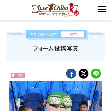
toggle
naviga
北総