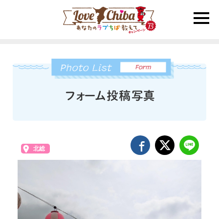
toggle
naviga
北総