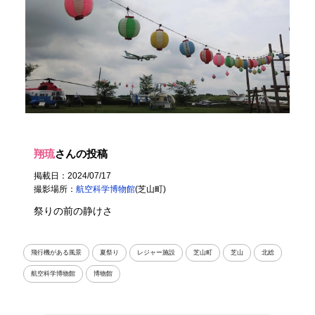
翔琉
さんの投稿
掲載日：2024/07/17
撮影場所：
航空科学博物館
(芝山町)
祭りの前の静けさ
飛行機がある風景
夏祭り
レジャー施設
芝山町
芝山
北総
航空科学博物館
博物館