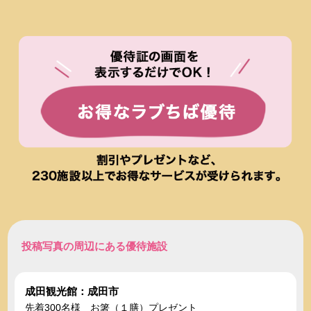
投稿写真の周辺にある優待施設
成田観光館：成田市
先着300名様 お箸（１膳）プレゼント