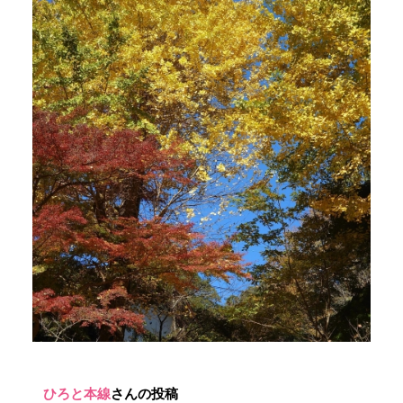
ひろと本線
さんの投稿