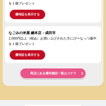
を１個プレゼント
優待証を表示する
なごみの米屋 總本店：成田市
1,000円以上（税込）お買い上げされた方にぴーなっつ最中
を１個プレゼント
優待証を表示する
周辺にある優待施設一覧はコチラ