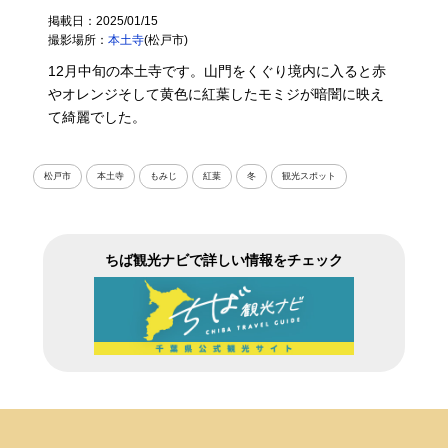
掲載日：2025/01/15
撮影場所：
本土寺
(松戸市)
12月中旬の本土寺です。山門をくぐり境内に入ると赤
やオレンジそして黄色に紅葉したモミジが暗闇に映え
て綺麗でした。
松戸市
本土寺
もみじ
紅葉
冬
観光スポット
ちば観光ナビで詳しい情報をチェック