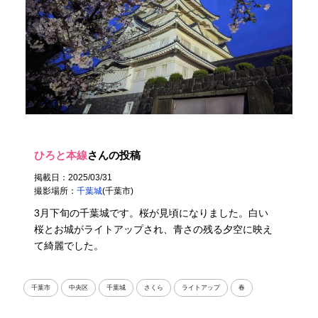
ひろと本線
さんの投稿
掲載日：2025/03/31
撮影場所：
千葉城
(千葉市)
3月下旬の千葉城です。桜が見頃になりました。白い
桜とお城がライトアップされ、青さの残る夕空に映え
て綺麗でした。
千葉市
中央区
千葉城
さくら
ライトアップ
春