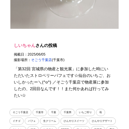
しいちゃん
さんの投稿
掲載日：2025/06/05
撮影場所：
そごう千葉店
(千葉市)
「第32回 宮城県の物産と観光展」に参加した時にい
ただいたストロベリーパフェです☆仙台のいちご、お
いしかったー＼(^o^) ／そごう千葉店で物産展に参加
したの、2回目なんです！！また何かあれば行ってみ
たい☆
そごう千葉店
千葉市
千葉
千葉県
いちご狩り
苺
イチゴ
パフェ
生クリーム
ひんやりスイーツ
ひんやりデザート