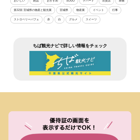
おいしい
絶品
おすすめ
SOGO
デパート
百貨店
果物
第32回 宮城県の物産と観光展
宮城県
物産展
イベント
行事
ストロベリーパフェ
赤
白
グルメ
スイーツ
ちば観光ナビで詳しい情報をチェック